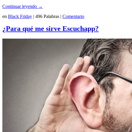
Continuar leyendo
→
en
Black Friday
|
496 Palabras
|
Comentario
¿Para qué me sirve Escuchapp?