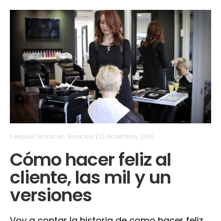
Ezequiel Simari
en
Servicios
|
21 diciembre, 2016
Cómo hacer feliz al
cliente, las mil y un
versiones
Voy a contar la historia de como hacer feliz